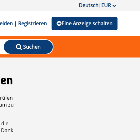
Deutsch
|
EUR
lden | Registrieren
Eine Anzeige schalten
Suchen
den
prüfen
 um zu
 die
n Dank