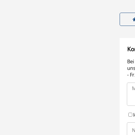
Ko
Bei
uns
- F