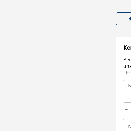
Ko
Bei
uns
- F