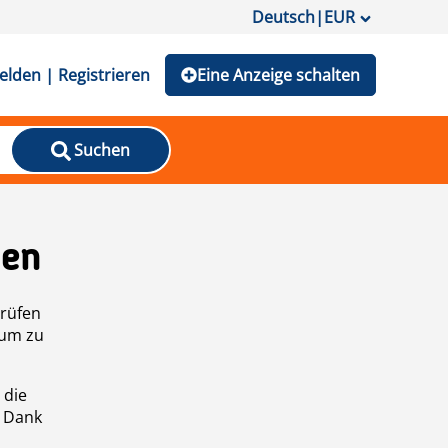
Deutsch
|
EUR
lden | Registrieren
Eine Anzeige schalten
Suchen
den
prüfen
 um zu
 die
n Dank