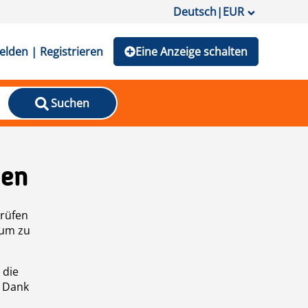
Deutsch
|
EUR
lden | Registrieren
Eine Anzeige schalten
Suchen
den
prüfen
 um zu
 die
n Dank