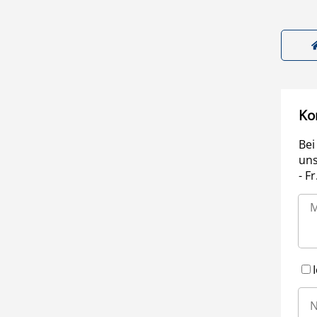
Ko
Bei
uns
- F