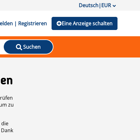
Deutsch
|
EUR
lden | Registrieren
Eine Anzeige schalten
Suchen
den
prüfen
 um zu
 die
n Dank