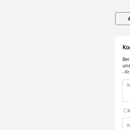
Ko
Bei
uns
- F