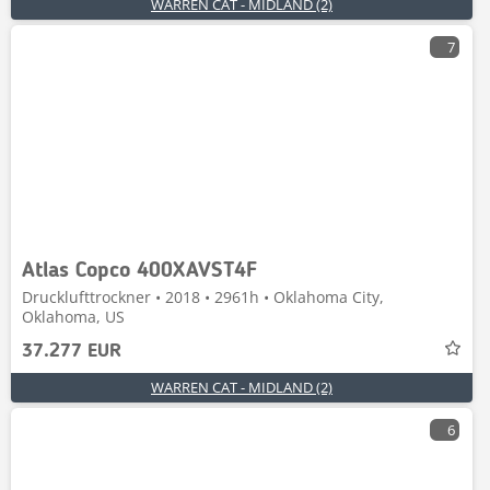
WARREN CAT - MIDLAND (2)
7
Atlas Copco 400XAVST4F
Drucklufttrockner • 2018 • 2961h • Oklahoma City,
Oklahoma, US
37.277 EUR
WARREN CAT - MIDLAND (2)
6