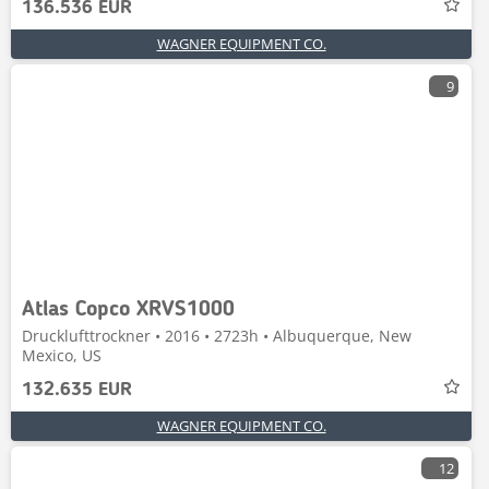
136.536 EUR
WAGNER EQUIPMENT CO.
9
Atlas Copco XRVS1000
Drucklufttrockner • 2016 • 2723h • Albuquerque, New
Mexico, US
132.635 EUR
WAGNER EQUIPMENT CO.
12