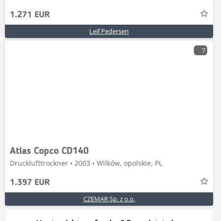
1.271 EUR
Leif Pedersen
7
Atlas Copco CD140
Drucklufttrockner • 2003 • Wilków, opolskie, PL
1.397 EUR
CZEMAR Sp. z o.o.