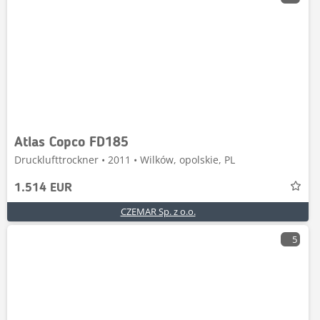
Atlas Copco FD185
Drucklufttrockner • 2011 • Wilków, opolskie, PL
1.514 EUR
CZEMAR Sp. z o.o.
5