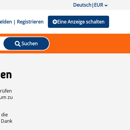
Deutsch
|
EUR
lden | Registrieren
Eine Anzeige schalten
Suchen
den
prüfen
 um zu
 die
n Dank