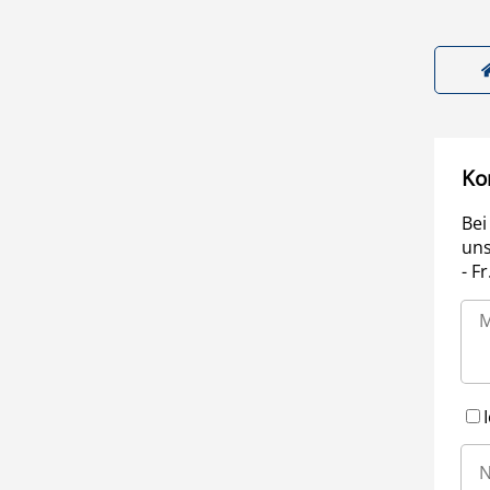
Ko
Bei
uns
- F