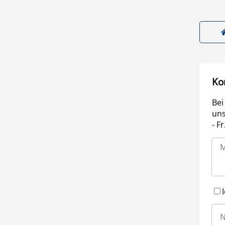
Ko
Bei
uns
- F