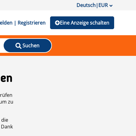
Deutsch
|
EUR
lden | Registrieren
Eine Anzeige schalten
Suchen
den
prüfen
 um zu
 die
n Dank