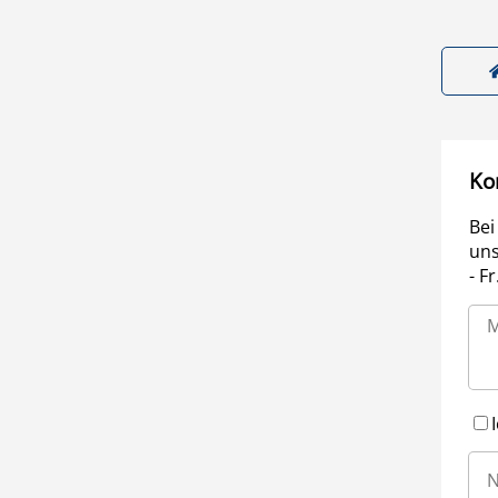
Ko
Bei
uns
- F