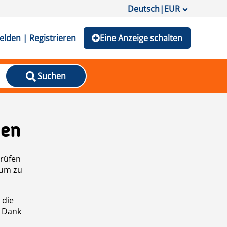
Deutsch
|
EUR
lden | Registrieren
Eine Anzeige schalten
Suchen
den
prüfen
 um zu
 die
n Dank