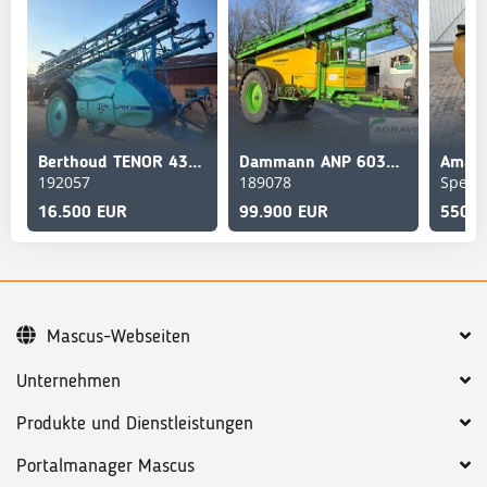
Berthoud TENOR 43-46
Dammann ANP 6030 PROFI-CLASS
Amazo
192057
189078
Spelle
16.500 EUR
99.900 EUR
550 E
Mascus-Webseiten
Unternehmen
Produkte und Dienstleistungen
Portalmanager Mascus