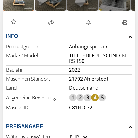
INFO
Produktgruppe
Anhängespritzen
Marke / Model
THIEL - BEFÜLLSCHNECKE
RS 150
Baujahr
2022
Maschinen Standort
21702 Ahlerstedt
Land
Deutschland
Allgemeine Bewertung
1
2
3
4
5
Mascus ID
C81FDC72
PREISANGABE
Währung auswählen
EUR