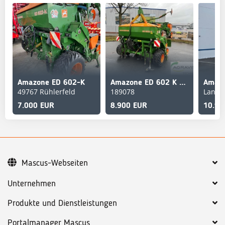
Amazone ED 602-K
Amazone ED 602 K PROFI
49767 Rühlerfeld
189078
Lange
7.000 EUR
8.900 EUR
10.90
Mascus-Webseiten
Unternehmen
Produkte und Dienstleistungen
Portalmanager Mascus