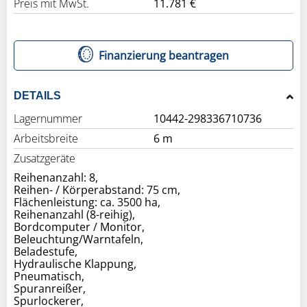
Preis mit MwSt.
11.781 €
Finanzierung beantragen
DETAILS
Lagernummer
10442-298336710736
Arbeitsbreite
6 m
Zusatzgeräte
Reihenanzahl: 8,
Reihen- / Körperabstand: 75 cm,
Flächenleistung: ca. 3500 ha,
Reihenanzahl (8-reihig),
Bordcomputer / Monitor,
Beleuchtung/Warntafeln,
Beladestufe,
Hydraulische Klappung,
Pneumatisch,
Spuranreißer,
Spurlockerer,