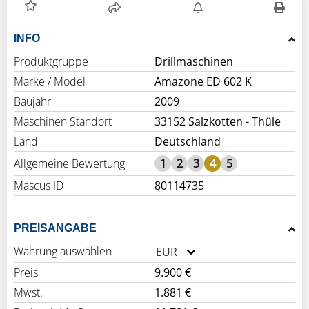
INFO
Produktgruppe
Drillmaschinen
Marke / Model
Amazone ED 602 K
Baujahr
2009
Maschinen Standort
33152 Salzkotten - Thüle
Land
Deutschland
Allgemeine Bewertung
1
2
3
4
5
Mascus ID
80114735
PREISANGABE
Währung auswählen
EUR
Preis
9.900 €
Mwst.
1.881 €