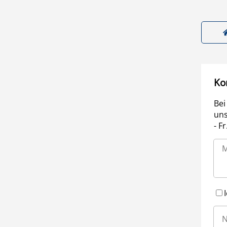
Ko
Bei
uns
- F