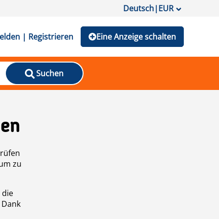
Deutsch
|
EUR
lden | Registrieren
Eine Anzeige schalten
Suchen
den
prüfen
 um zu
 die
n Dank