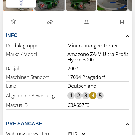
INFO
Produktgruppe
Mineraldüngerstreuer
Marke / Model
Amazone ZA-M Ultra Profis
Hydro 3000
Baujahr
2007
Maschinen Standort
17094 Pragsdorf
Land
Deutschland
Allgemeine Bewertung
1
2
3
4
5
Mascus ID
C3A657F3
PREISANGABE
Währung auswählen
EUR