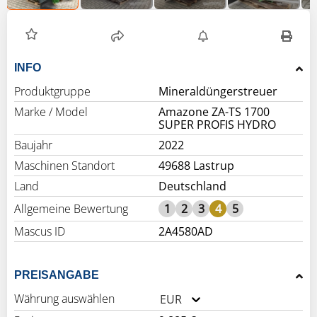
INFO
Produktgruppe
Mineraldüngerstreuer
Marke / Model
Amazone ZA-TS 1700
SUPER PROFIS HYDRO
Baujahr
2022
Maschinen Standort
49688 Lastrup
Land
Deutschland
Allgemeine Bewertung
1
2
3
4
5
Mascus ID
2A4580AD
PREISANGABE
Währung auswählen
EUR