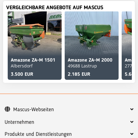
VERGLEICHBARE ANGEBOTE AUF MASCUS
Amazone ZA-M 1501
Amazone ZA-M 2000
Albersdorf
49688 Lastrup
27793
3.500 EUR
2.185 EUR
5.685
Mascus-Webseiten
Unternehmen
Produkte und Dienstleistungen