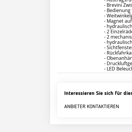
- Brevini Zw
- Bedienung
- Weitwinkel
- Magnet au
- hydraulisc
- 2 Einzelrä
- 2 mechani
- hydraulisc
- Sichtfenst
- Rückfahrk
- Obenanhän
- Druckluft
Interessieren Sie sich für di
ANBIETER KONTAKTIEREN