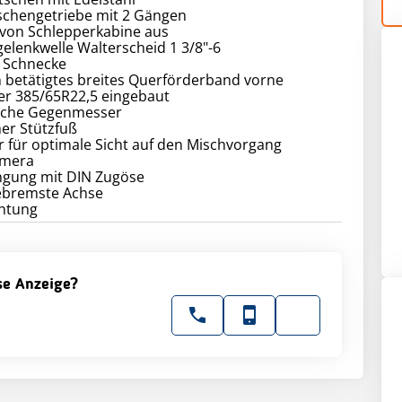
ischengetriebe mit 2 Gängen
 von Schlepperkabine aus
gelenkwelle Walterscheid 1 3/8"-6
f Schnecke
h betätigtes breites Querförderband vorne
der 385/65R22,5 eingebaut
sche Gegenmesser
her Stützfuß
er für optimale Sicht auf den Mischvorgang
amera
gung mit DIN Zugöse
gebremste Achse
ese Anzeige?