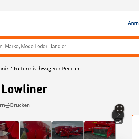
Anme
hnik
Futtermischwagen
Peecon
 Lowliner
rn
Drucken
6