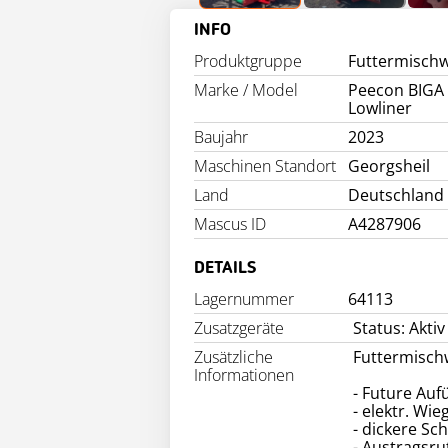
INFO
Produktgruppe
Futtermisch
Marke / Model
Peecon BIGA
Lowliner
Baujahr
2023
Maschinen Standort
Georgsheil
Land
Deutschland
Mascus ID
A4287906
DETAILS
Lagernummer
64113
Zusatzgeräte
Status: Aktiv
Zusätzliche
Futtermisch
Informationen
- Future Au
- elektr. Wi
- dickere Sc
- Austragsru