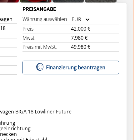
PREISANGABE
wagen
Währung auswählen
EUR
 18
Preis
42.000 €
Mwst.
7.980 €
Preis mit MwSt.
49.980 €
Finanzierung beantragen
wagen BIGA 18 Lowliner Future
führung
egeeinrichtung
hnecken
tschen mit Edelstahl