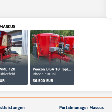
 MASCUS
 VME 120
Peecon BIGA 18 Topliner
ühlerfeld
Rhede / Brual
EUR
36.500 EUR
stleistungen
Portalmanager Mascus