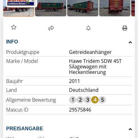
INFO
Produktgruppe
Getreideanhänger
Marke / Model
Hawe Tridem SDW 45T
Silagewagen mit
Heckentleerung
Baujahr
2011
Land
Deutschland
Allgemeine Bewertung
1
2
3
4
5
Mascus ID
29575846
PREISANGABE