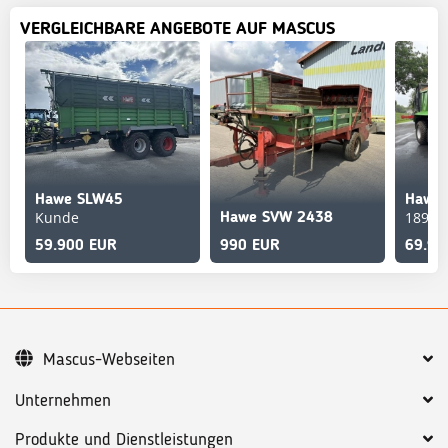
VERGLEICHBARE ANGEBOTE AUF MASCUS
Hawe SLW45
Kunde
18907
Hawe SVW 2438
59.900 EUR
990 EUR
69.90
Mascus-Webseiten
Unternehmen
Produkte und Dienstleistungen