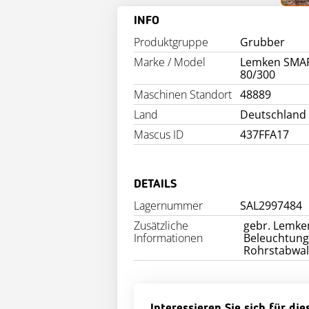
INFO
Produktgruppe
Grubber
Marke / Model
Lemken SM
80/300
Maschinen Standort
48889
Land
Deutschland
Mascus ID
437FFA17
DETAILS
Lagernummer
SAL2997484
Zusätzliche
gebr. Lemke
Informationen
Beleuchtung
Interessieren Sie sich für di