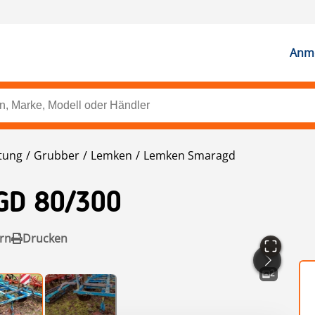
Anme
tung
Grubber
Lemken
Lemken Smaragd
D 80/300
rn
Drucken
2