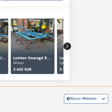
Lemken Smaragd 9/400 K
Lemken Smaragd 80-260
Lemken Smaragd 80-300
Ahaus
Spelle
192
3.450 EUR
3.700 EUR
6.8
Mascus-Webseiten