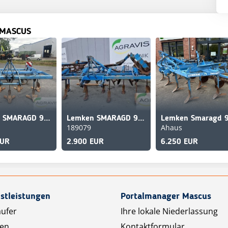
 MASCUS
Lemken SMARAGD 9/300
Lemken SMARAGD 90/380
189079
Ahaus
EUR
2.900 EUR
6.250 EUR
stleistungen
Portalmanager Mascus
äufer
Ihre lokale Niederlassung
ten
Kontaktformular