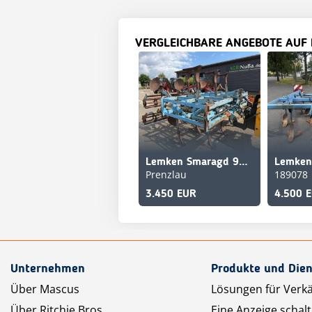
VERGLEICHBARE ANGEBOTE AUF
Lemken Smaragd 90/550 UE
Prenzlau
189078
3.450 EUR
4.500 
Unternehmen
Produkte und Dien
Über Mascus
Lösungen für Verk
Über Ritchie Bros.
Eine Anzeige schal