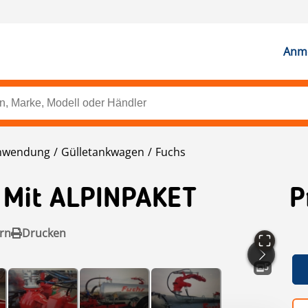
Anme
nwendung
Gülletankwagen
Fuchs
s Mit ALPINPAKET
P
rn
Drucken
5