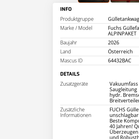
INFO
Produktgruppe
Gülletankwa
Marke / Model
Fuchs Güllef
ALPINPAKET
Baujahr
2026
Land
Österreich
Mascus ID
64432BAC
DETAILS
Zusatzgeräte
Vakuumfass
Saugleitung
hydr. Brems
Zusätzliche
FUCHS Güllef
Informationen
unschlagbar!
Beste Kompo
40 Jahren! Qu
Überzeugen S
und Robusth