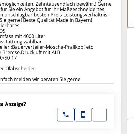
smöglichkeiten. Zehntausendfach bewährt! Gerne
r für Sie ein Angebot für ihr Maßgeschneidertes
m unschlagbar besten Preis-Leistungsverhältnis!
Sie gerne! Beste Qualität Made in Bayern!
rierbares
OS
mfass mit 4000 Liter
usstattung wählbar
teiler ;Bauerverteiler-Möscha-Prallkopf etc
e Bremse,Druckluft mit ALB
00/50-17
er Ölabscheider
infach melden wir beraten Sie gerne
ese Anzeige?