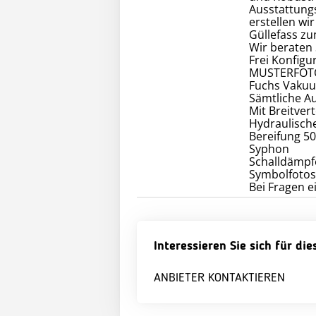
Ausstattung
erstellen wi
Güllefass zu
Wir beraten 
Frei Konfigu
MUSTERFOT
Fuchs Vakuu
Sämtliche A
Mit Breitver
Hydraulisch
Bereifung 5
Syphon
Schalldämpf
Symbolfotos
Bei Fragen e
Interessieren Sie sich für di
ANBIETER KONTAKTIEREN