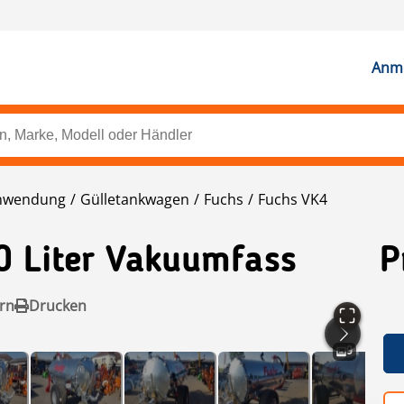
Anme
nwendung
Gülletankwagen
Fuchs
Fuchs VK4
0 Liter Vakuumfass
P
rn
Drucken
9