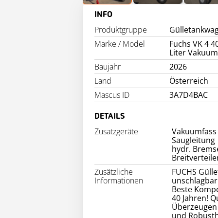
INFO
Produktgruppe
Gülletankwa
Marke / Model
Fuchs VK 4 4
Liter Vakuum
Baujahr
2026
Land
Österreich
Mascus ID
3A7D4BAC
DETAILS
Zusatzgeräte
Vakuumfass
Saugleitung
hydr. Brems
Zusätzliche
FUCHS Güllef
Informationen
unschlagbar!
Beste Kompo
40 Jahren! Qu
Überzeugen S
und Robusth