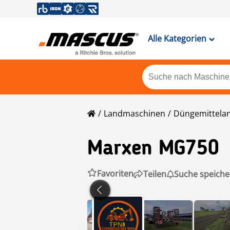
Alle Kategorien
Landmaschinen
Düngemittela
Marxen MG750
Favoriten
Teilen
Suche speiche