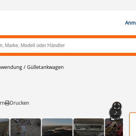
Anme
nwendung
Gülletankwagen
rn
Drucken
15