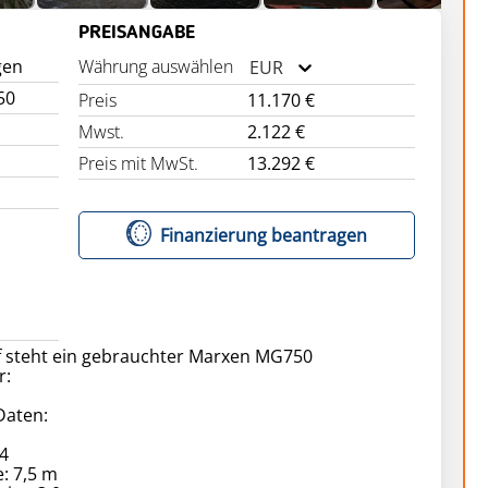
PREISANGABE
gen
Währung auswählen
EUR
50
Preis
11.170 €
Mwst.
2.122 €
Preis mit MwSt.
13.292 €
Finanzierung beantragen
 steht ein gebrauchter Marxen MG750
r:
Daten:
4
e: 7,5 m