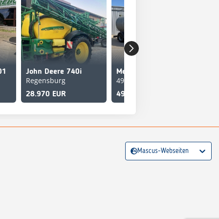
01
John Deere 740i
Meyer-Lohne CARGO 28000
Regensburg
49451 Holdorf
494
28.970 EUR
49.500 EUR
49.
Mascus-Webseiten