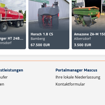
Horsch 1.8 CS
Amazone ZA-M 15
Bamberg
Albersdorf
Annaburger HT 24B.27 GÜLLEZUBRINGER
nnsdorf
67.500 EUR
3.500 EUR
stleistungen
Portalmanager Mascus
äufer
Ihre lokale Niederlassung
ten
Kontaktformular