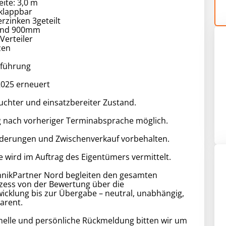
ite: 3,0 m
 klappbar
erzinken 3geteilt
and 900mm
Verteiler
zen
sführung
 2025 erneuert
chter und einsatzbereiter Zustand.
g nach vorheriger Terminabsprache möglich.
nderungen und Zwischenverkauf vorbehalten.
 wird im Auftrag des Eigentümers vermittelt.
hnikPartner Nord begleiten den gesamten
zess von der Bewertung über die
cklung bis zur Übergabe – neutral, unabhängig,
parent.
nelle und persönliche Rückmeldung bitten wir um