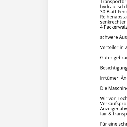
Transportbre
hydraulisch
30-Blatt-Fed
Reihenabst
senkrechter 
4 Packerwal
schwere Au
Verteiler in
Guter gebrau
Besichtigun
Irrtümer, Ä
Die Maschine
Wir von Tec
Verkaufspro
Anzeigenabwi
fair & trans
Für eine sch