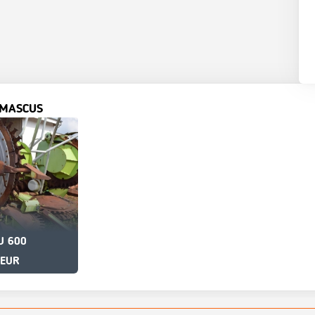
 MASCUS
U 600
 EUR