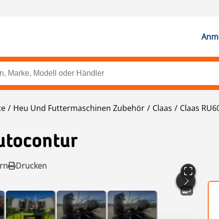
Anme
te
Heu Und Futtermaschinen Zubehör
Claas
Claas RU6
utocontur
rn
Drucken
5