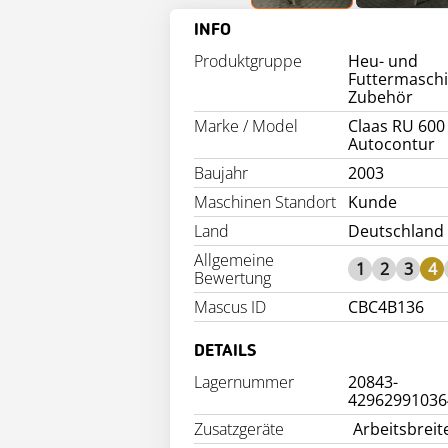
INFO
Produktgruppe
Heu- und
Futtermasch
Zubehör
Marke / Model
Claas RU 600
Autocontur
Baujahr
2003
Maschinen Standort
Kunde
Land
Deutschland
Allgemeine
1
2
3
4
Bewertung
Mascus ID
CBC4B136
DETAILS
Lagernummer
20843-
42962991036
Zusatzgeräte
Arbeitsbreit