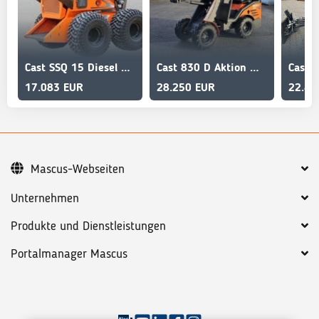
Cast SSQ 15 Diesel Mini Lader
Cast 830 D Aktion mit Poclain Radmotoren
17.083 EUR
28.250 EUR
22.41
Mascus-Webseiten
Unternehmen
Produkte und Dienstleistungen
Portalmanager Mascus