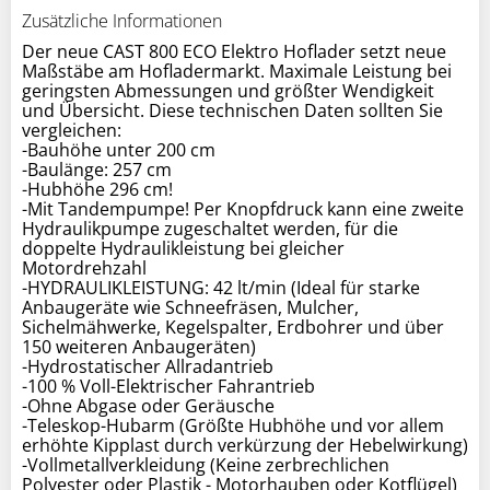
Zusätzliche Informationen
Der neue CAST 800 ECO Elektro Hoflader setzt neue
Maßstäbe am Hofladermarkt. Maximale Leistung bei
geringsten Abmessungen und größter Wendigkeit
und Übersicht. Diese technischen Daten sollten Sie
vergleichen:
-Bauhöhe unter 200 cm
-Baulänge: 257 cm
-Hubhöhe 296 cm!
-Mit Tandempumpe! Per Knopfdruck kann eine zweite
Hydraulikpumpe zugeschaltet werden, für die
doppelte Hydraulikleistung bei gleicher
Motordrehzahl
-HYDRAULIKLEISTUNG: 42 lt/min (Ideal für starke
Anbaugeräte wie Schneefräsen, Mulcher,
Sichelmähwerke, Kegelspalter, Erdbohrer und über
150 weiteren Anbaugeräten)
-Hydrostatischer Allradantrieb
-100 % Voll-Elektrischer Fahrantrieb
-Ohne Abgase oder Geräusche
-Teleskop-Hubarm (Größte Hubhöhe und vor allem
erhöhte Kipplast durch verkürzung der Hebelwirkung)
-Vollmetallverkleidung (Keine zerbrechlichen
Polyester oder Plastik - Motorhauben oder Kotflügel)