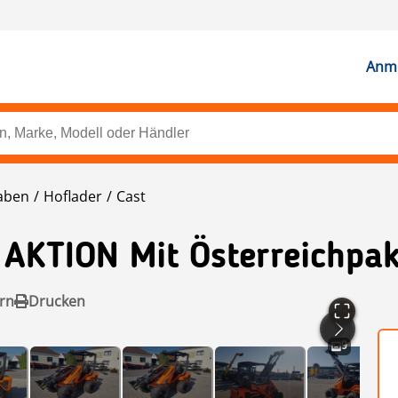
Anme
aben
Hoflader
Cast
AKTION Mit Österreichpak
rn
Drucken
9