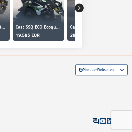
Cast SSQ 11 PLUS 4WD mit 1xDW vorne TOP
Cast SSQ ECO Ecoquad Elektro
Cast 830D TOP
19.583 EUR
28.250 EUR
Mascus-Webseiten