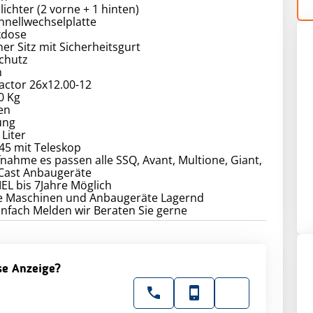
lichter (2 vorne + 1 hinten)
hnellwechselplatte
kdose
r Sitz mit Sicherheitsgurt
chutz
m
actor 26x12.00-12
0 Kg
en
ung
 Liter
5 mit Teleskop
nahme es passen alle SSQ, Avant, Multione, Giant,
Cast Anbaugeräte
L bis 7Jahre Möglich
re Maschinen und Anbaugeräte Lagernd
infach Melden wir Beraten Sie gerne
ese Anzeige?