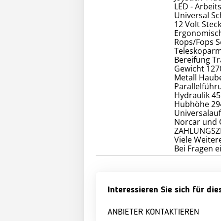
LED - Arbeits
Universal Sc
12 Volt Stec
Ergonomische
Rops/Fops S
Teleskopar
Bereifung Tr
Gewicht 127
Metall Haub
Parallelführ
Hydraulik 45
Hubhöhe 294
Universalauf
Norcar und 
ZAHLUNGSZIE
Viele Weite
Bei Fragen e
Interessieren Sie sich für di
ANBIETER KONTAKTIEREN