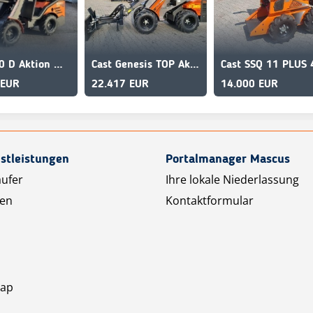
Cast 830 D Aktion mit Poclain Radmotoren
Cast Genesis TOP Aktionspreis
 EUR
22.417 EUR
14.000 EUR
stleistungen
Portalmanager Mascus
äufer
Ihre lokale Niederlassung
ten
Kontaktformular
map