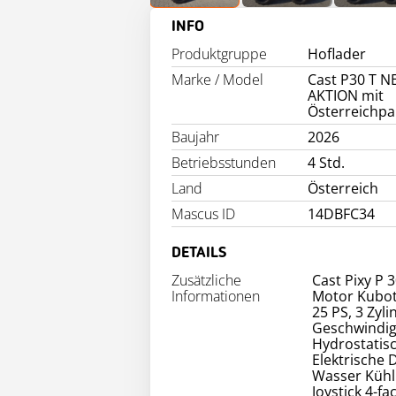
INFO
Produktgruppe
Hoflader
Marke / Model
Cast P30 T N
AKTION mit
Österreichpa
Baujahr
2026
Betriebsstunden
4 Std.
Land
Österreich
Mascus ID
14DBFC34
DETAILS
Zusätzliche
Cast Pixy P 3
Informationen
Motor Kubo
25 PS, 3 Zyl
Geschwindig
Hydrostatis
Elektrische 
Wasser Küh
Joystick 4-fa