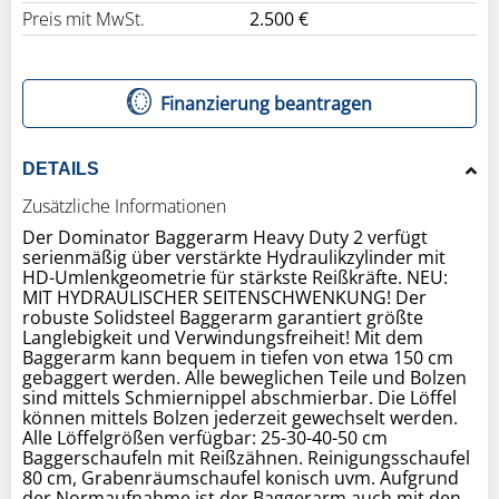
Preis mit MwSt.
2.500 €
Finanzierung beantragen
DETAILS
Zusätzliche Informationen
Der Dominator Baggerarm Heavy Duty 2 verfügt
serienmäßig über verstärkte Hydraulikzylinder mit
HD-Umlenkgeometrie für stärkste Reißkräfte. NEU:
MIT HYDRAULISCHER SEITENSCHWENKUNG! Der
robuste Solidsteel Baggerarm garantiert größte
Langlebigkeit und Verwindungsfreiheit! Mit dem
Baggerarm kann bequem in tiefen von etwa 150 cm
gebaggert werden. Alle beweglichen Teile und Bolzen
sind mittels Schmiernippel abschmierbar. Die Löffel
können mittels Bolzen jederzeit gewechselt werden.
Alle Löffelgrößen verfügbar: 25-30-40-50 cm
Baggerschaufeln mit Reißzähnen. Reinigungsschaufel
80 cm, Grabenräumschaufel konisch uvm. Aufgrund
der Normaufnahme ist der Baggerarm auch mit den