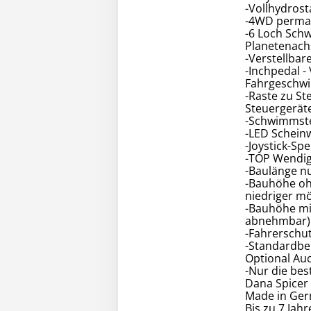
-Vollhydrost
-4WD perman
-6 Loch Schw
Planetenach
-Verstellbar
-Inchpedal -
Fahrgeschwin
-Raste zu St
Steuergerät
-Schwimmste
-LED Schein
-Joystick-Sp
-TOP Wendig
-Baulänge n
-Bauhöhe oh
niedriger mö
-Bauhöhe mi
abnehmbar)
-Fahrerschu
-Standardber
Optional Auc
-Nur die be
Dana Spicer 
Made in Ger
Bis zu 7 Jahr