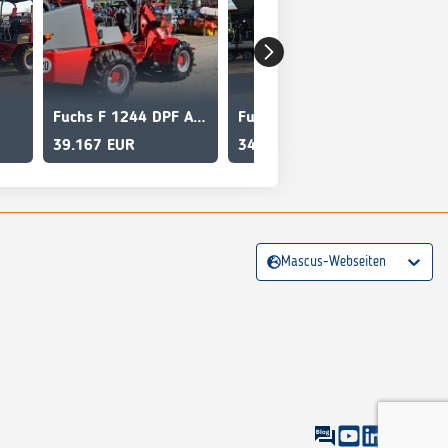
Fuchs F 1244 DPF Aktion
Fuchs F 1144 TOP
39.167 EUR
34.917 EUR
27.
Mascus-Webseiten