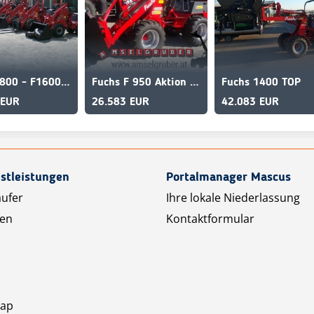
Fuchs F800 - F1600 mit Österreichpaket
Fuchs F 950 Aktion mit Österreichpaket
Fuchs 1400 TOP
 EUR
26.583 EUR
42.083 EUR
stleistungen
Portalmanager Mascus
äufer
Ihre lokale Niederlassung
ten
Kontaktformular
map