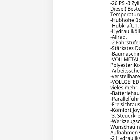
-26 PS -3 Z
Diesel) Best
Temperatur
-Hubhöhe üb
-Hubkraft: 1.
-Hydrauliköl
-Allrad,
-2 Fahrstufe
-Stärkstes D
-Baumaschin
-VOLLMETALL
Polyester K
-Arbeitssche
-verstellbar
-VOLLGEFED
vieles mehr.
-Batteriehau
-Parallelfüh
-Freisichtau
-Komfort Joy
-3. Steuerkr
-Werkzeugsch
Wunschaufna
Aufnahmen v
-2 Hydrauli