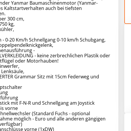
ylinder Yanmar Baumaschinenmotor (Yanmar-
es Kaltstartverhalten auch bei tiefsten
en.
er 300 cm,
750 kg,
kühler,
n - 0-20 Km/h Schnellgang 0-10 km/h Schubgang,
oppelpendelknickgelenk,
enausführung -
VERKLEIDUNG - keine zerbrechlichen Plastik oder
otflügel oder Motorhauben!
inwerfer,
e Lenksäule,
ERTER Grammar Sitz mit 15cm Federweg und
ptschalter
rung
sführung
stick mit F-N-R und Schnellgang am Joystick
eis vorne
nellwechsler (Standard Fuchs - optional
hme möglich - Euro und alle anderen gängigen
erfügbar)
kanschlüsse vorne (1xDW)