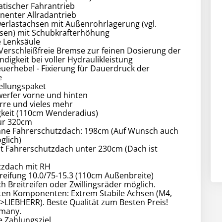
atischer Fahrantrieb
enter Allradantrieb
erlastachsen mit Außenrohrlagerung (vgl.
sen) mit Schubkrafterhöhung
e Lenksäule
 Verschleißfreie Bremse zur feinen Dosierung der
digkeit bei voller Hydraulikleistung
euerhebel - Fixierung für Dauerdruck der
e
llungspaket
werfer vorne und hinten
erre und vieles mehr
keit (110cm Wenderadius)
ur 320cm
ne Fahrerschutzdach: 198cm (Auf Wunsch auch
glich)
t Fahrerschutzdach unter 230cm (Dach ist
tzdach mit RH
eifung 10.0/75-15.3 (110cm Außenbreite)
h Breitreifen oder Zwillingsräder möglich.
sten Komponenten: Extrem Stabile Achsen (M4,
>LIEBHERR). Beste Qualität zum Besten Preis!
many.
e Zahlungsziel.