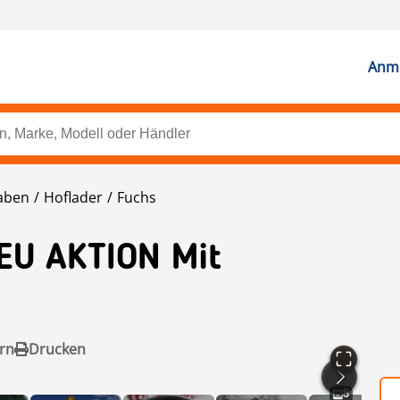
Anme
aben
Hoflader
Fuchs
EU AKTION Mit
rn
Drucken
8