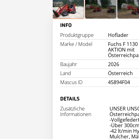
INFO
Produktgruppe
Hoflader
Marke / Model
Fuchs F 1130
AKTION mit
Österreichpa
Baujahr
2026
Land
Österreich
Mascus ID
45894F04
DETAILS
Zusätzliche
UNSER UNSC
Informationen
Österreichpa
-Vollgefeder
-Über 300c
-42 lt/min H
Mulcher, Mä