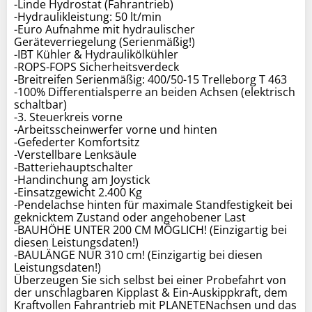
-Linde Hydrostat (Fahrantrieb)
-Hydraulikleistung: 50 lt/min
-Euro Aufnahme mit hydraulischer
Geräteverriegelung (Serienmäßig!)
-IBT Kühler & Hydraulikölkühler
-ROPS-FOPS Sicherheitsverdeck
-Breitreifen Serienmäßig: 400/50-15 Trelleborg T 463
-100% Differentialsperre an beiden Achsen (elektrisch
schaltbar)
-3. Steuerkreis vorne
-Arbeitsscheinwerfer vorne und hinten
-Gefederter Komfortsitz
-Verstellbare Lenksäule
-Batteriehauptschalter
-Handinchung am Joystick
-Einsatzgewicht 2.400 Kg
-Pendelachse hinten für maximale Standfestigkeit bei
geknicktem Zustand oder angehobener Last
-BAUHÖHE UNTER 200 CM MÖGLICH! (Einzigartig bei
diesen Leistungsdaten!)
-BAULÄNGE NUR 310 cm! (Einzigartig bei diesen
Leistungsdaten!)
Überzeugen Sie sich selbst bei einer Probefahrt von
der unschlagbaren Kipplast & Ein-Auskippkraft, dem
Kraftvollen Fahrantrieb mit PLANETENachsen und das