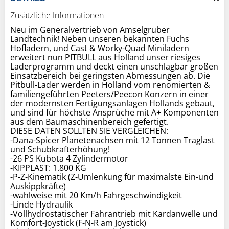
Zusätzliche Informationen
Neu im Generalvertrieb von Amselgruber
Landtechnik! Neben unseren bekannten Fuchs
Hofladern, und Cast & Worky-Quad Miniladern
erweitert nun PITBULL aus Holland unser riesiges
Laderprogramm und deckt einen unschlagbar großen
Einsatzbereich bei geringsten Abmessungen ab. Die
Pitbull-Lader werden in Holland vom renomierten &
familiengeführten Peeters/Peecon Konzern in einer
der modernsten Fertigungsanlagen Hollands gebaut,
und sind für höchste Ansprüche mit A+ Komponenten
aus dem Baumaschinenbereich gefertigt.
DIESE DATEN SOLLTEN SIE VERGLEICHEN:
-Dana-Spicer Planetenachsen mit 12 Tonnen Traglast
und Schubkrafterhöhung!
-26 PS Kubota 4 Zylindermotor
-KIPPLAST: 1.800 KG
-P-Z-Kinematik (Z-Umlenkung für maximalste Ein-und
Auskippkräfte)
-wahlweise mit 20 Km/h Fahrgeschwindigkeit
-Linde Hydraulik
-Vollhydrostatischer Fahrantrieb mit Kardanwelle und
Komfort-Joystick (F-N-R am Joystick)