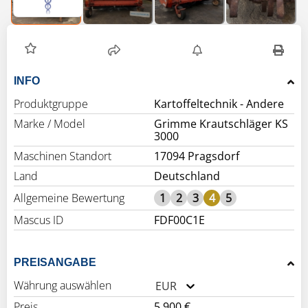
INFO
Produktgruppe
Kartoffeltechnik - Andere
Marke / Model
Grimme Krautschläger KS
3000
Maschinen Standort
17094 Pragsdorf
Land
Deutschland
Allgemeine Bewertung
1
2
3
4
5
Mascus ID
FDF00C1E
PREISANGABE
Währung auswählen
EUR
Preis
5.900 €