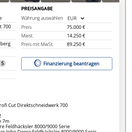
PREISANGABE
e
Währung auswählen
EUR
t 700
Preis
75.000 €
Mwst.
14.250 €
berg
Preis mit MwSt.
89.250 €
5
Finanzierung beantragen
rofi Cut Direktschneidwerk 700
2
e 7m
re Feldhäcksler 8000/9000 Serie
er John Deere Feldhäcksler 8000/9000 Serie