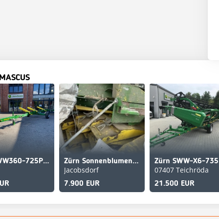
 MASCUS
Zürn SWW360-725PF-A
Zürn Sonnenblumenvorsatz
Jacobsdorf
07407 Teichröda
EUR
7.900 EUR
21.500 EUR