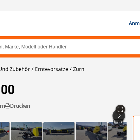
Anme
Und Zubehör
Erntevorsätze
Zürn
700
rn
Drucken
11