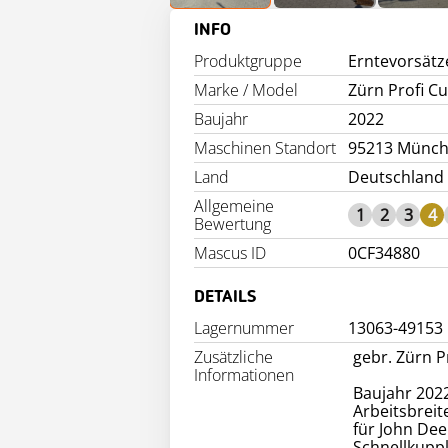
INFO
Produktgruppe
Erntevorsätz
Marke / Model
Zürn Profi Cu
Baujahr
2022
Maschinen Standort
95213 Münch
Land
Deutschland
Allgemeine
1
2
3
4
Bewertung
Mascus ID
0CF34880
DETAILS
Lagernummer
13063-49153
Zusätzliche
gebr. Zürn P
Informationen
Baujahr 202
Arbeitsbreit
für John Dee
Schnellkuppl