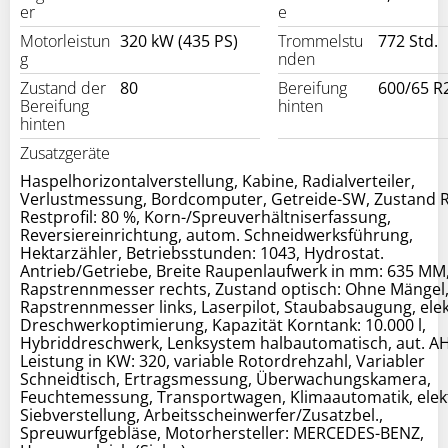
er
e
Motorleistun
320 kW (435 PS)
Trommelstu
772 Std.
g
nden
Zustand der
80
Bereifung
600/65 R
Bereifung
hinten
hinten
Zusatzgeräte
Haspelhorizontalverstellung, Kabine, Radialverteiler,
Verlustmessung, Bordcomputer, Getreide-SW, Zustand 
Restprofil: 80 %, Korn-/Spreuverhältniserfassung,
Reversiereinrichtung, autom. Schneidwerksführung,
Hektarzähler, Betriebsstunden: 1043, Hydrostat.
Antrieb/Getriebe, Breite Raupenlaufwerk in mm: 635 MM
Rapstrennmesser rechts, Zustand optisch: Ohne Mängel
Rapstrennmesser links, Laserpilot, Staubabsaugung, elek
Dreschwerkoptimierung, Kapazität Korntank: 10.000 l,
Hybriddreschwerk, Lenksystem halbautomatisch, aut. AH
Leistung in KW: 320, variable Rotordrehzahl, Variabler
Schneidtisch, Ertragsmessung, Überwachungskamera,
Feuchtemessung, Transportwagen, Klimaautomatik, elekt
Siebverstellung, Arbeitsscheinwerfer/Zusatzbel.,
Spreuwurfgebläse, Motorhersteller: MERCEDES-BENZ,