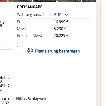
PREISANGABE
Währung auswählen
EUR
ung
Preis
16.999 €
oB
Mwst.
3.230 €
Preis mit MwSt.
20.229 €
Finanzierung beantragen
oBib 2
38
oBib 2
44
partner: Niklas Schlagwein
26132