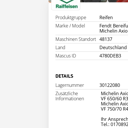
INFO
Produktgruppe
Reifen
Marke / Model
Fendt Bereif
Michelin Axi
Maschinen Standort
48137
Land
Deutschland
Mascus ID
4780DEB3
DETAILS
Lagernummer
30122080
Zusätzliche
Michelin Axi
Informationen
VF 650/60 R
Michelin Axi
VF 750/70 R
Ihr Ansprech
Tel.: 017089