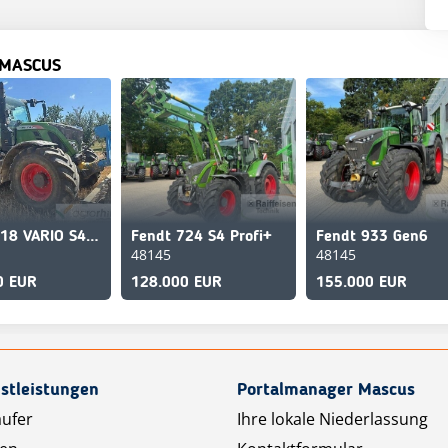
 MASCUS
Fendt 718 VARIO S4 PROFI PLUS
Fendt 724 S4 Profi+
Fendt 933 Gen6
48145
48145
0 EUR
128.000 EUR
155.000 EUR
stleistungen
Portalmanager Mascus
äufer
Ihre lokale Niederlassung