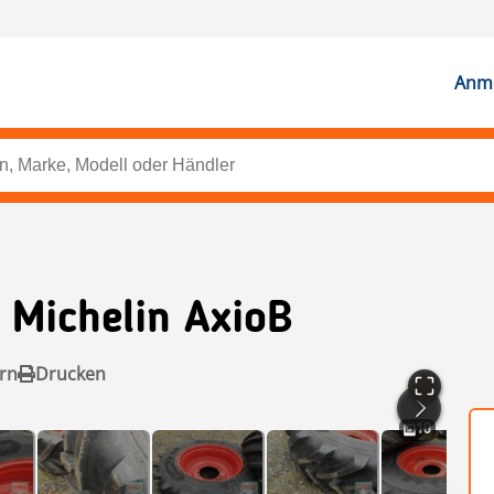
Anme
 Michelin AxioB
rn
Drucken
10