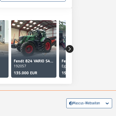
Fendt 824 VARIO S4 PROFI PLUS
Fendt 516 VARIO GEN3 Power Plus
192057
Eggenfelden
Erb
135.000 EUR
154.000 EUR
107
Mascus-Webseiten