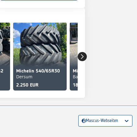
42
Michelin 540/65R30
Michelin 600/70R30 zu 710/70R42
Dersum
Bad Lauterberg / Barbis
288
2.250 EUR
18.138 EUR
5.7
Mascus-Webseiten