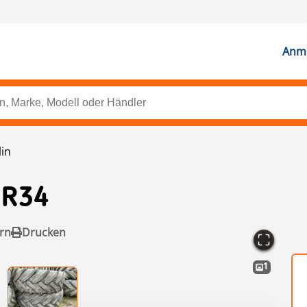
Anme
lin
5R34
rn
Drucken
1