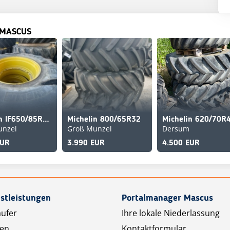
 MASCUS
Michelin IF650/85R38 AXIOBIB
Michelin 800/65R32
Michelin 620/70R
unzel
Groß Munzel
Dersum
EUR
3.990 EUR
4.500 EUR
stleistungen
Portalmanager Mascus
äufer
Ihre lokale Niederlassung
ten
Kontaktformular