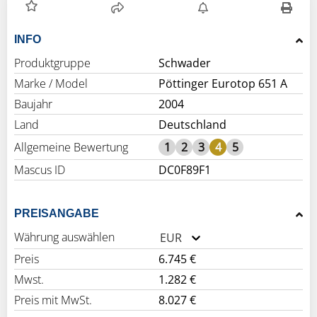
INFO
Produktgruppe
Schwader
Marke / Model
Pöttinger Eurotop 651 A
Baujahr
2004
Land
Deutschland
Allgemeine Bewertung
1
2
3
4
5
Mascus ID
DC0F89F1
PREISANGABE
Währung auswählen
EUR
Preis
6.745 €
Mwst.
1.282 €
Preis mit MwSt.
8.027 €