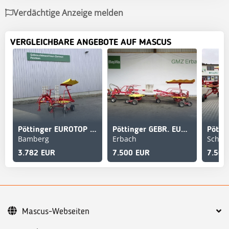
Verdächtige Anzeige melden
VERGLEICHBARE ANGEBOTE AUF MASCUS
Pöttinger EUROTOP 380 N
Pöttinger GEBR. EUROTOP 611 A
Bamberg
Erbach
3.782 EUR
7.500 EUR
7.500
Mascus-Webseiten