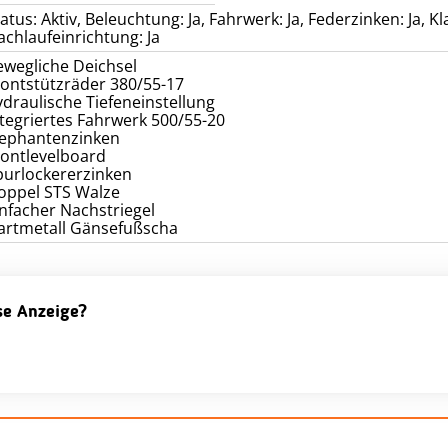
atus: Aktiv, Beleuchtung: Ja, Fahrwerk: Ja, Federzinken: Ja, K
achlaufeinrichtung: Ja
ewegliche Deichsel
rontstützräder 380/55-17
ydraulische Tiefeneinstellung
ntegriertes Fahrwerk 500/55-20
lephantenzinken
rontlevelboard
purlockererzinken
oppel STS Walze
infacher Nachstriegel
artmetall Gänsefußscha
ese Anzeige?