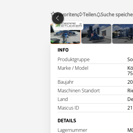
Favoriten
Teilen
Suche speiche
INFO
Produktgruppe
So
Marke / Model
Kö
75
Baujahr
20
Maschinen Standort
Ri
Land
De
Mascus ID
21
DETAILS
Lagernummer
M0