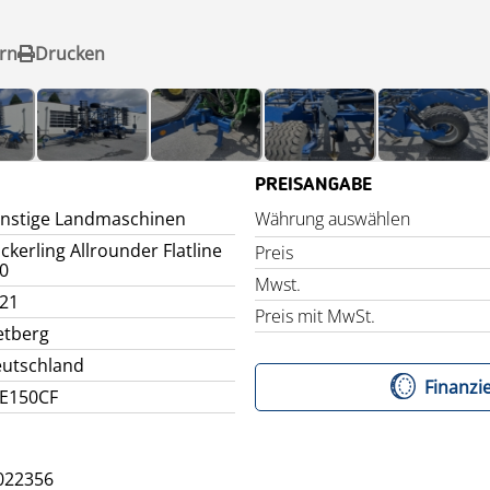
rn
Drucken
PREISANGABE
nstige Landmaschinen
Währung auswählen
ckerling Allrounder Flatline
Preis
0
Mwst.
21
Preis mit MwSt.
etberg
utschland
Finanzi
E150CF
22356