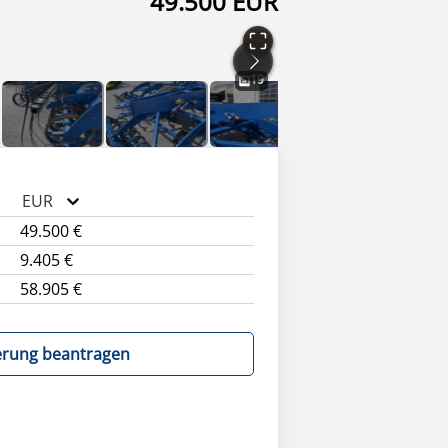
49.500 EUR
19
EUR
49.500 €
9.405 €
58.905 €
erung beantragen