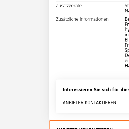
Zusatzgeräte
St
N
Zusätzliche Informationen
B
F
h
i
E
F
S
D
e
H
Interessieren Sie sich für di
ANBIETER KONTAKTIEREN