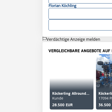
Florian
Köchling
Verdächtige Anzeige melden
VERGLEICHBARE ANGEBOTE AUF
Köckerling Allrounder 600 2.0
Kunde
17094 P
28.500 EUR
36.500