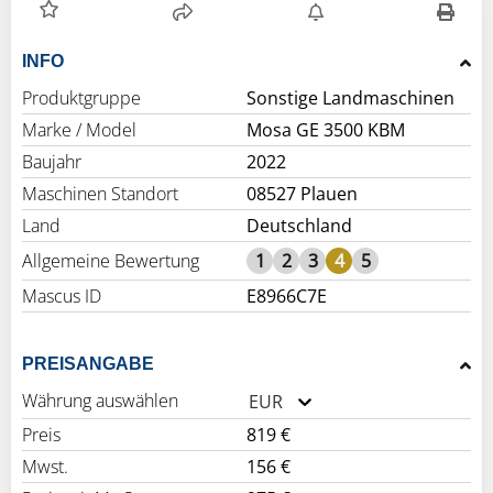
INFO
Produktgruppe
Sonstige Landmaschinen
Marke / Model
Mosa GE 3500 KBM
Baujahr
2022
Maschinen Standort
08527 Plauen
Land
Deutschland
Allgemeine Bewertung
1
2
3
4
5
Mascus ID
E8966C7E
PREISANGABE
Währung auswählen
EUR
Preis
819 €
Mwst.
156 €