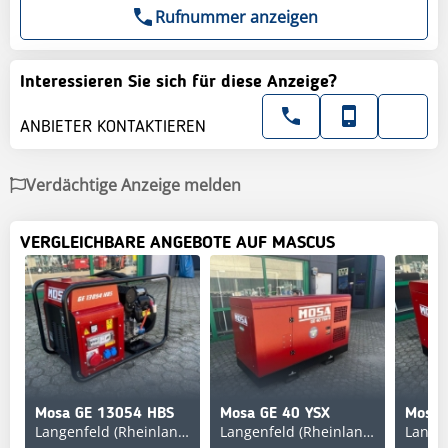
Rufnummer anzeigen
Interessieren Sie sich für diese Anzeige?
ANBIETER KONTAKTIEREN
Verdächtige Anzeige melden
VERGLEICHBARE ANGEBOTE AUF MASCUS
Mosa GE 13054 HBS
Mosa GE 40 YSX
Mosa 
Langenfeld (Rheinland)
Langenfeld (Rheinland)