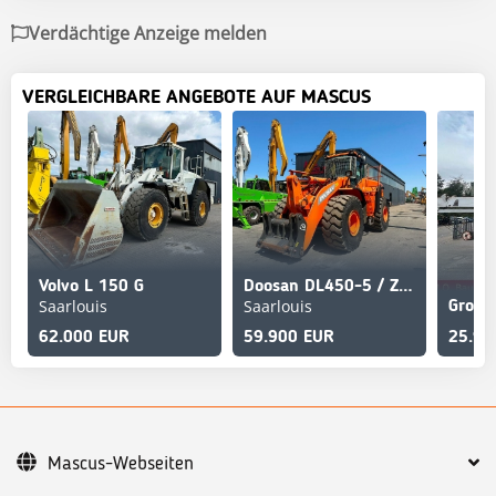
Verdächtige Anzeige melden
VERGLEICHBARE ANGEBOTE AUF MASCUS
Volvo L 150 G
Doosan DL450-5 / ZSA / AC / Kamera
Saarlouis
Saarlouis
62.000 EUR
59.900 EUR
25.90
Mascus-Webseiten