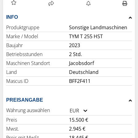
INFO
Produktgruppe
Sonstige Landmaschinen
Marke / Model
TYM T 255 HST
Baujahr
2023
Betriebsstunden
2 Std.
Maschinen Standort
Jacobsdorf
Land
Deutschland
Mascus ID
BFF2F411
PREISANGABE
Währung auswählen
EUR
Preis
15.500 €
Mwst.
2.945 €
Preis mit MwSt.
18.445 €