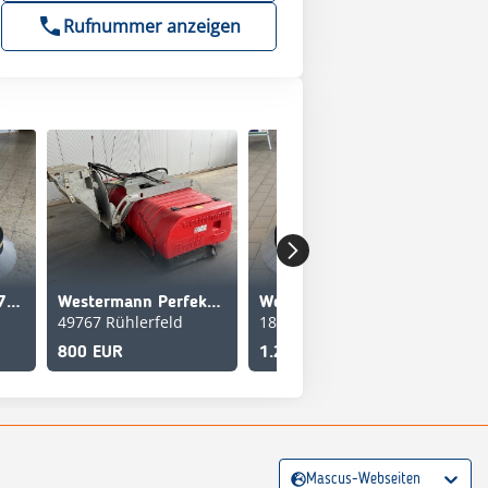
Rufnummer anzeigen
Westermann WR 870 Akku PRO
Westermann Perfekt 2500
Westermann Radialbesen WR 870
49767 Rühlerfeld
189067
266
800 EUR
1.265 EUR
3.3
Mascus-Webseiten