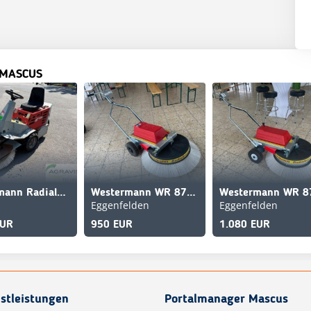
 MASCUS
Westermann Radialbesen CLEANMELEON 2
Westermann WR 870 Akku
Eggenfelden
Eggenfelden
EUR
950 EUR
1.080 EUR
stleistungen
Portalmanager Mascus