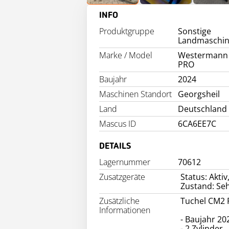
INFO
Produktgruppe
Sonstige
Landmaschi
Marke / Model
Westermann
PRO
Baujahr
2024
Maschinen Standort
Georgsheil
Land
Deutschland
Mascus ID
6CA6EE7C
DETAILS
Lagernummer
70612
Zusatzgeräte
Status: Akti
Zustand: Seh
Zusätzliche
Tuchel CM2 
Informationen
- Baujahr 20
- 2 Zylinder