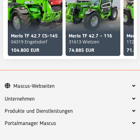
Merlo TF 42.7 CS-145
Merlo TF 42.7 - 116
Merlo
04319 Engelsdorf
31613 Wietzen
17217 
104.800 EUR
74.885 EUR
71.88
Mascus-Webseiten
Unternehmen
Produkte und Dienstleistungen
Portalmanager Mascus