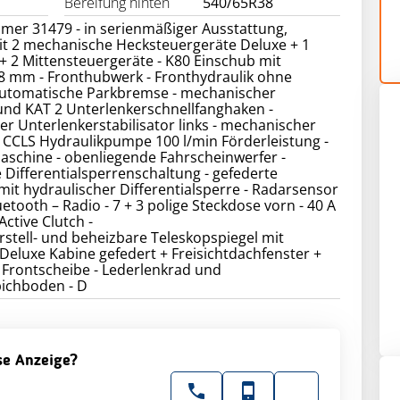
Bereifung hinten
540/65R38
mer 31479 - in serienmäßiger Ausstattung,
it 2 mechanische Hecksteuergeräte Deluxe + 1
 + 2 Mittensteuergeräte - K80 Einschub mit
8 mm - Fronthubwerk - Fronthydraulik ohne
 automatische Parkbremse - mechanischer
und KAT 2 Unterlenkerschnellfanghaken -
r Unterlenkerstabilisator links - mechanischer
 CCLS Hydraulikpumpe 100 l/min Förderleistung -
aschine - obenliegende Fahrscheinwerfer -
 Differentialsperrenschaltung - gefederte
mit hydraulischer Differentialsperre - Radarsensor
uetooth – Radio - 7 + 3 polige Steckdose vorn - 40 A
Active Clutch -
erstell- und beheizbare Teleskopspiegel mit
 Deluxe Kabine gefedert + Freisichtdachfenster +
 Frontscheibe - Lederlenkrad und
ichboden - D
ese Anzeige?