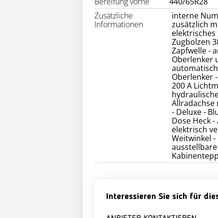
Bereifung vorne
440/65R28
Zusätzliche
interne Num
Informationen
zusätzlich m
elektrisches
Zugbolzen 3
Zapfwelle -
Oberlenker 
automatische
Oberlenker -
200 A Lichtm
hydraulische
Allradachse 
- Deluxe - Bl
Dose Heck - 
elektrisch v
Weitwinkel -
ausstellbare
Kabinentepp
Interessieren Sie sich für di