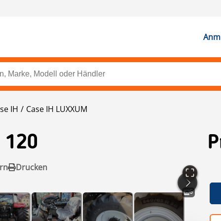
Anme
se IH
Case IH LUXXUM
 120
P
rn
Drucken
6