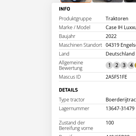
INFO
Produktgruppe
Traktoren
Marke / Model
Case IH Lux
Baujahr
2022
Maschinen Standort
04319 Engels
Land
Deutschland
Allgemeine
1
2
3
4
Bewertung
Mascus ID
2A5F51FE
DETAILS
Type tractor
Boerderijtra
Lagernummer
13647-31479
Zustand der
100
Bereifung vorne