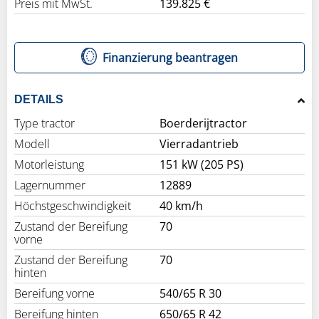
Preis mit MwSt.
139.825 €
Finanzierung beantragen
DETAILS
Type tractor
Boerderijtractor
Modell
Vierradantrieb
Motorleistung
151 kW (205 PS)
Lagernummer
12889
Höchstgeschwindigkeit
40 km/h
Zustand der Bereifung
70
vorne
Zustand der Bereifung
70
hinten
Bereifung vorne
540/65 R 30
Bereifung hinten
650/65 R 42