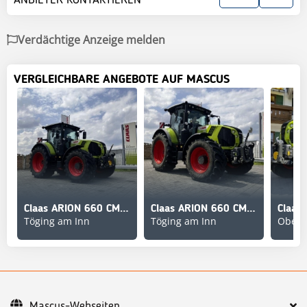
Verdächtige Anzeige melden
VERGLEICHBARE ANGEBOTE AUF MASCUS
Claas ARION 660 CMATIC CEBIS
Claas ARION 660 CMATIC CEBIS
Töging am Inn
Töging am Inn
Obers
Mascus-Webseiten