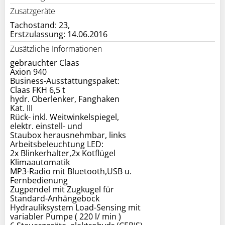
Zusatzgeräte
Tachostand: 23,
Erstzulassung: 14.06.2016
Zusätzliche Informationen
gebrauchter Claas
Axion 940
Business-Ausstattungspaket:
Claas FKH 6,5 t
hydr. Oberlenker, Fanghaken
Kat. III
Rück- inkl. Weitwinkelspiegel,
elektr. einstell- und
Staubox herausnehmbar, links
Arbeitsbeleuchtung LED:
2x Blinkerhalter,2x Kotflügel
Klimaautomatik
MP3-Radio mit Bluetooth,USB u.
Fernbedienung
Zugpendel mit Zugkugel für
Standard-Anhängebock
Hydrauliksystem Load-Sensing mit
variabler Pumpe ( 220 l/ min )