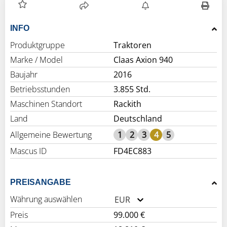
INFO
Produktgruppe
Traktoren
Marke / Model
Claas Axion 940
Baujahr
2016
Betriebsstunden
3.855 Std.
Maschinen Standort
Rackith
Land
Deutschland
Allgemeine Bewertung
1
2
3
4
5
Mascus ID
FD4EC883
PREISANGABE
Währung auswählen
EUR
Preis
99.000 €