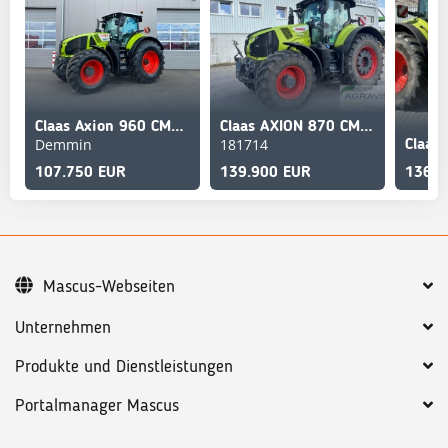
Claas Axion 960 CMatic
Claas AXION 870 CMATIC CEBIS
Demmin
181714
107.750 EUR
139.900 EUR
136.0
Mascus-Webseiten
Unternehmen
Produkte und Dienstleistungen
Portalmanager Mascus