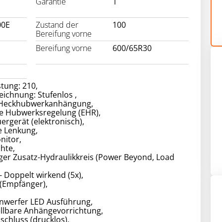
Garantie
1
00E
Zustand der
100
Bereifung vorne
Bereifung vorne
600/65R30
stung: 210,
ichnung: Stufenlos ,
 Heckhubwerkanhängung,
he Hubwerksregelung (EHR),
ergerät (elektronisch),
e Lenkung,
nitor,
hte,
ger Zusatz-Hydraulikkreis (Power Beyond, Load
- Doppelt wirkend (5x),
(Empfänger),
inwerfer LED Ausführung,
llbare Anhängevorrichtung,
schluss (drucklos),