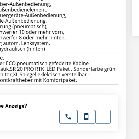
eber-Außenbedienung,
ußenbedienelement,
euergeräte-Außenbedienung,
le-Außenbedienung,
rung (pneumatisch),
inwerfer 10 oder mehr vorn,
nwerfer 8 oder mehr hinten,
g autom. Lenksystem,
ydraulisch (hinten)
e.
er ECO,pneumatisch gefederte Kabine
tik,SR 20 PRO RTK ,LED Paket , Sonderfarbe grün
itor,XL Spiegel eklektisch verstellbar -
rontkraftheber mit Komfortpaket,
ese Anzeige?