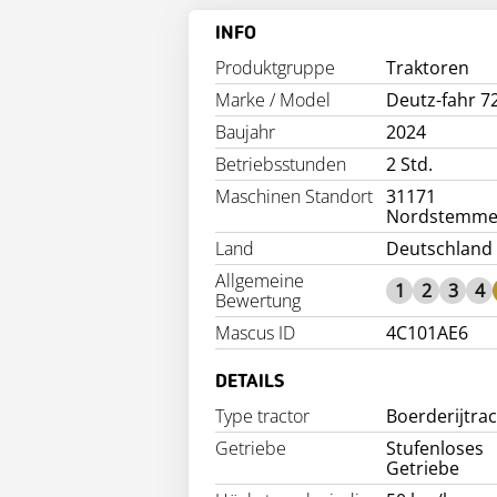
INFO
Produktgruppe
Traktoren
Marke / Model
Deutz-fahr 7
Baujahr
2024
Betriebsstunden
2 Std.
Maschinen Standort
31171
Nordstemm
Land
Deutschland
Allgemeine
1
2
3
4
Bewertung
Mascus ID
4C101AE6
DETAILS
Type tractor
Boerderijtra
Getriebe
Stufenloses
Getriebe