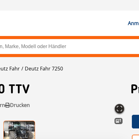
Anme
utz Fahr
Deutz Fahr 7250
0 TTV
P
rn
Drucken
1