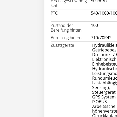
Höchstgeschwindig
50 km/h
keit
PTO
540/1000/10
Zustand der
100
Bereifung hinten
Bereifung hinten
710/70R42
Zusatzgeräte
Hydrauliklei
Getriebebeze
Dreipunkt /
Elektronisc
Einhebelsteu
Hydraulisch
Leistungsmo
Rundumleuc
Lastabhängi
Sensing),
Steuergerät 
GPS System 
ISOBUS,
Arbeitssche
höhenverste
Ölrücklaufan