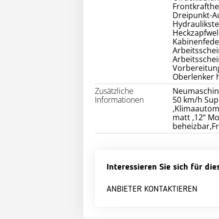
Frontkrafth
Dreipunkt-A
Hydraulikst
Heckzapfwel
Kabinenfede
Arbeitssche
Arbeitsschei
Vorbereitun
Oberlenker h
Zusätzliche
Neumaschin
Informationen
50 km/h Sup
,Klimaautoma
matt ,12“ Mon
beheizbar,F
Interessieren Sie sich für di
ANBIETER KONTAKTIEREN