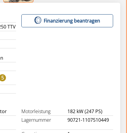
Finanzierung beantragen
250 TTV
en
5
ctor
Motorleistung
182 kW (247 PS)
Lagernummer
90721-1107510449