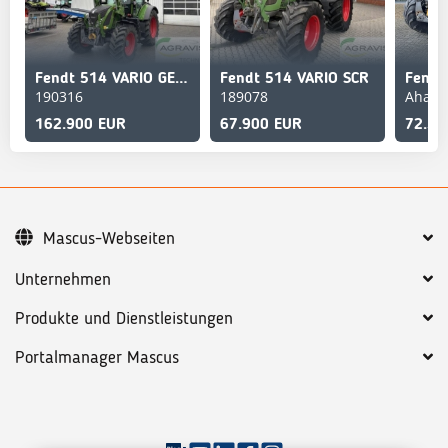
Fendt 514 VARIO GEN-3 Profi+ Setting 2
Fendt 514 VARIO SCR
Fendt
190316
189078
Ahaus
162.900 EUR
67.900 EUR
72.50
Mascus-Webseiten
Unternehmen
Produkte und Dienstleistungen
Portalmanager Mascus