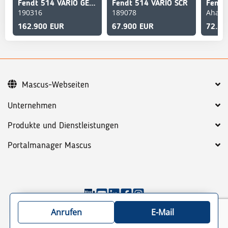
Fendt 514 VARIO GEN-3 Profi+ Setting 2
Fendt 514 VARIO SCR
Fendt
190316
189078
Ahaus
162.900 EUR
67.900 EUR
72.50
Mascus-Webseiten
Unternehmen
Produkte und Dienstleistungen
Portalmanager Mascus
©
2026
Mascus
AGB
Datenschutzbestimmungen
Anrufen
E-Mail
Sitemap