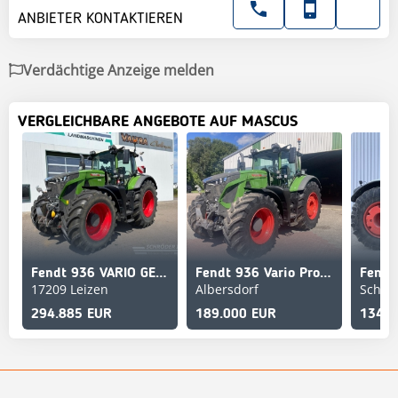
ANBIETER KONTAKTIEREN
Verdächtige Anzeige melden
VERGLEICHBARE ANGEBOTE AUF MASCUS
Fendt 936 VARIO GEN7 PROFI PLUS
Fendt 936 Vario Profi Plus
Fendt
17209 Leizen
Albersdorf
Schwe
294.885 EUR
189.000 EUR
134.9