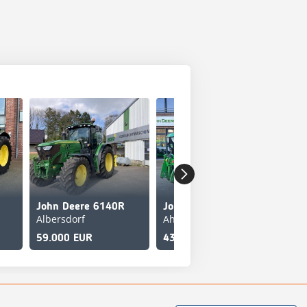
John Deere 6140R
John Deere 6140R
Albersdorf
Ahaus
Joh
59.000 EUR
43.950 EUR
40.