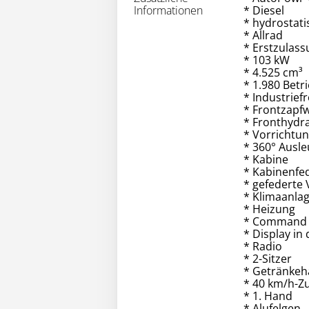
Informationen
* Diesel
* hydrostat
* Allrad
* Erstzulass
* 103 kW
* 4.525 cm³
* 1.980 Bet
* Industrief
* Frontzapfw
* Fronthydra
* Vorrichtun
* 360° Ausl
* Kabine
* Kabinenfe
* gefederte
* Klimaanla
* Heizung
* Command
* Display in
* Radio
* 2-Sitzer
* Getränkeh
* 40 km/h-Z
* 1. Hand
* Alufelgen