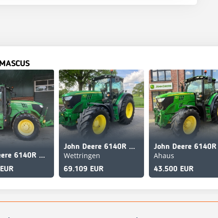
 MASCUS
John Deere 6140R *Kundenauftrag*
John Deere 6140R
Wettringen
Ahaus
John Deere 6140R AP FZW
 EUR
69.109 EUR
43.500 EUR