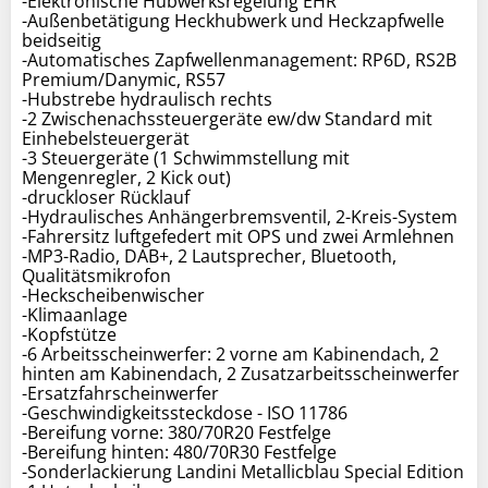
-Elektronische Hubwerksregelung EHR
-Außenbetätigung Heckhubwerk und Heckzapfwelle
beidseitig
-Automatisches Zapfwellenmanagement: RP6D, RS2B
Premium/Danymic, RS57
-Hubstrebe hydraulisch rechts
-2 Zwischenachssteuergeräte ew/dw Standard mit
Einhebelsteuergerät
-3 Steuergeräte (1 Schwimmstellung mit
Mengenregler, 2 Kick out)
-druckloser Rücklauf
-Hydraulisches Anhängerbremsventil, 2-Kreis-System
-Fahrersitz luftgefedert mit OPS und zwei Armlehnen
-MP3-Radio, DAB+, 2 Lautsprecher, Bluetooth,
Qualitätsmikrofon
-Heckscheibenwischer
-Klimaanlage
-Kopfstütze
-6 Arbeitsscheinwerfer: 2 vorne am Kabinendach, 2
hinten am Kabinendach, 2 Zusatzarbeitsscheinwerfer
-Ersatzfahrscheinwerfer
-Geschwindigkeitssteckdose - ISO 11786
-Bereifung vorne: 380/70R20 Festfelge
-Bereifung hinten: 480/70R30 Festfelge
-Sonderlackierung Landini Metallicblau Special Edition