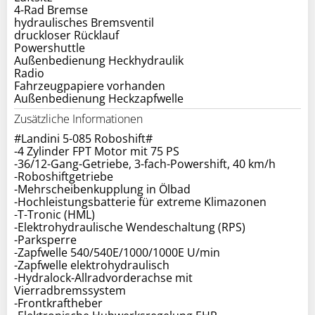
4-Rad Bremse
hydraulisches Bremsventil
druckloser Rücklauf
Powershuttle
Außenbedienung Heckhydraulik
Radio
Fahrzeugpapiere vorhanden
Zusätzliche Informationen
#Landini 5-085 Roboshift#
-4 Zylinder FPT Motor mit 75 PS
-36/12-Gang-Getriebe, 3-fach-Powershift, 40 km/h
-Roboshiftgetriebe
-Mehrscheibenkupplung in Ölbad
-Hochleistungsbatterie für extreme Klimazonen
-T-Tronic (HML)
-Elektrohydraulische Wendeschaltung (RPS)
-Parksperre
-Zapfwelle 540/540E/1000/1000E U/min
-Zapfwelle elektrohydraulisch
-Hydralock-Allradvorderachse mit
Vierradbremssystem
-Frontkraftheber