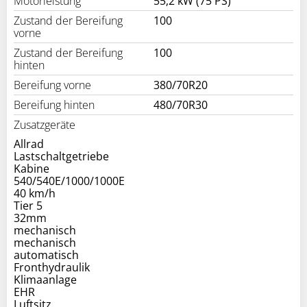
Motorleistung
55,2 kW (75 PS)
Zustand der Bereifung
100
vorne
Zustand der Bereifung
100
hinten
Bereifung vorne
380/70R20
Bereifung hinten
480/70R30
Zusatzgeräte
Allrad
Lastschaltgetriebe
Kabine
540/540E/1000/1000E
40 km/h
Tier 5
32mm
mechanisch
mechanisch
automatisch
Fronthydraulik
Klimaanlage
EHR
Luftsitz