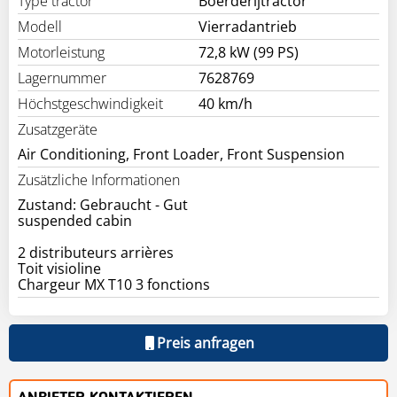
Type tractor
Boerderijtractor
Modell
Vierradantrieb
Motorleistung
72,8 kW (99 PS)
Lagernummer
7628769
Höchstgeschwindigkeit
40 km/h
Zusatzgeräte
Air Conditioning, Front Loader, Front Suspension
Zusätzliche Informationen
Zustand: Gebraucht - Gut
suspended cabin
2 distributeurs arrières
Toit visioline
Chargeur MX T10 3 fonctions
Preis anfragen