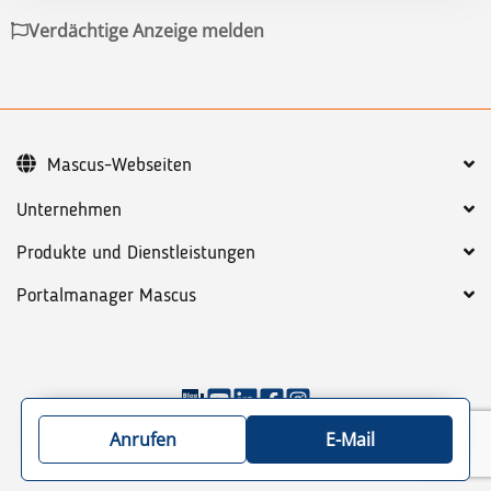
Verdächtige Anzeige melden
Mascus-Webseiten
Unternehmen
Produkte und Dienstleistungen
Portalmanager Mascus
©
2026
Mascus
AGB
Datenschutzbestimmungen
Anrufen
E-Mail
Sitemap