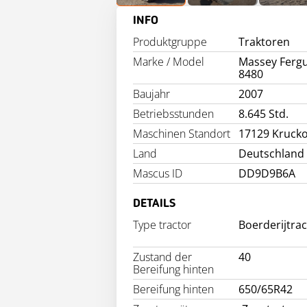
INFO
Produktgruppe
Traktoren
Marke / Model
Massey Ferg
8480
Baujahr
2007
Betriebsstunden
8.645 Std.
Maschinen Standort
17129 Kruck
Land
Deutschland
Mascus ID
DD9D9B6A
DETAILS
Type tractor
Boerderijtra
Zustand der
40
Bereifung hinten
Bereifung hinten
650/65R42