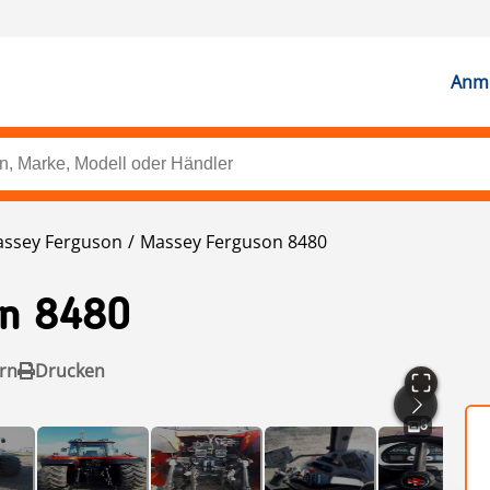
Anme
ssey Ferguson
Massey Ferguson 8480
on
8480
rn
Drucken
8