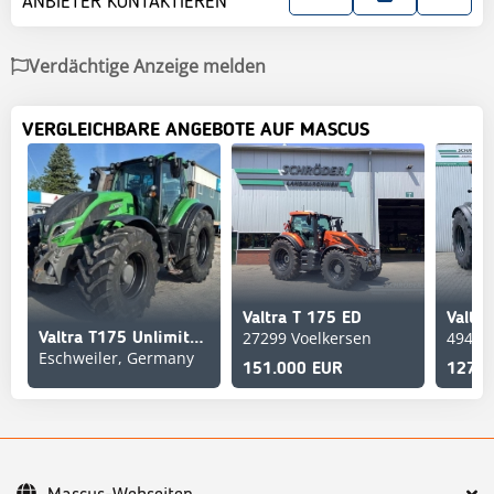
ANBIETER KONTAKTIEREN
Verdächtige Anzeige melden
VERGLEICHBARE ANGEBOTE AUF MASCUS
Valtra T 175 ED
Valtr
27299 Voelkersen
49451
Valtra T175 Unlimited Tractor
Eschweiler, Germany
151.000 EUR
127.5