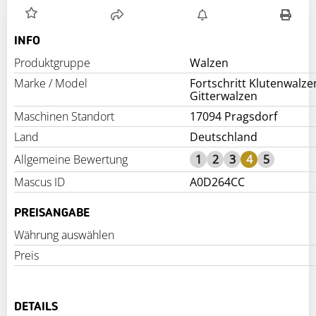
INFO
Produktgruppe
Walzen
Marke / Model
Fortschritt Klutenwalze
Gitterwalzen
Maschinen Standort
17094 Pragsdorf
Land
Deutschland
Allgemeine Bewertung
1
2
3
4
5
Mascus ID
A0D264CC
PREISANGABE
Währung auswählen
Preis
DETAILS